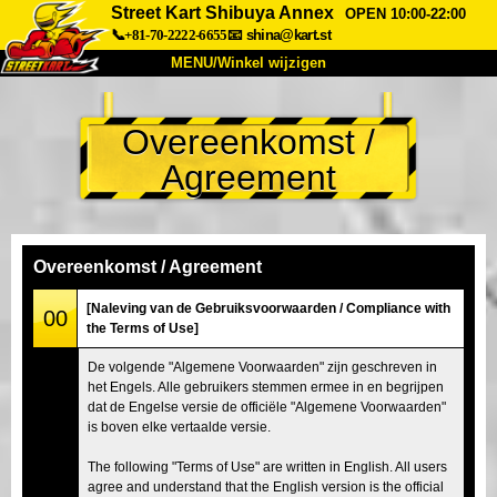
Street Kart Shibuya Annex
OPEN 10:00-22:00
📞+81-70-2222-6655
📧
shina@kart.st
MENU/Winkel wijzigen
TOP
Overeenkomst /
Over
Specificaties
Prijzen
Agreement
Toegang
Ervaringen
FAQ
Bedrijf
Boekingen
Winkel wijzigen
Overeenkomst / Agreement
Tokyo Shinagawa
Tokyo Akihabara#1
[Naleving van de Gebruiksvoorwaarden / Compliance with
00
the Terms of Use]
Tokyo Akihabara#2
Tokyo Shibuya
De volgende "Algemene Voorwaarden" zijn geschreven in
Tokyo Shibuya Annex
Tokyo Bay
het Engels. Alle gebruikers stemmen ermee in en begrijpen
dat de Engelse versie de officiële "Algemene Voorwaarden"
Tokyo Asakusa
Osaka
is boven elke vertaalde versie.
Okinawa
The following "Terms of Use" are written in English. All users
agree and understand that the English version is the official