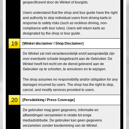
gespecificeerd door de Winkel of tourgids.
Users understand that the shop and tour guide have the right
and authority to stop individual users from driving karts in
response to safety risks (such as reckless driving, non-
compliance with tour rules). Users will return karts as
designated by the shop or tour guide.
19
[Winkel disclaimer / Shop Disclaimer]
De Winkel zal niet verantwoordelijk en/of aansprakelijk zijn
voor eventuele schade toegebracht aan de Gebruiker. De
Winkel heeft het recht om de dienst geleverd aan de
Gebruiker op te schorten, te annuleren en te wijzigen.
The shop assumes no responsibility and/or obligation for any
damages incurred by users. The shop has the right to stop,
cancel, and modify services provided to users.
20
[Persdekking / Press Coverage]
De gebruiker mag geen gegevens, informatie en
afbeeldingen verzamelen in relatie tot enige
mediadistributie. De gebruiker kan geen gegevens
verzamelen zonder toestemming van de Winkel.