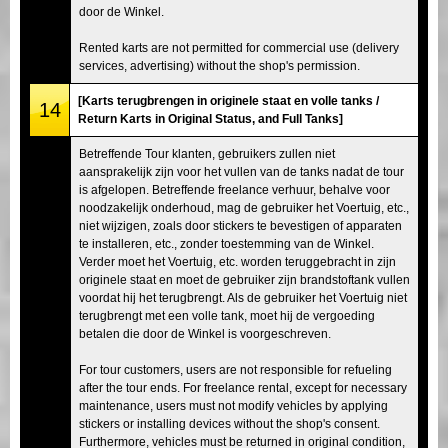
door de Winkel.
Rented karts are not permitted for commercial use (delivery
services, advertising) without the shop's permission.
[Karts terugbrengen in originele staat en volle tanks /
14
Return Karts in Original Status, and Full Tanks]
Betreffende Tour klanten, gebruikers zullen niet
aansprakelijk zijn voor het vullen van de tanks nadat de tour
is afgelopen. Betreffende freelance verhuur, behalve voor
noodzakelijk onderhoud, mag de gebruiker het Voertuig, etc.,
niet wijzigen, zoals door stickers te bevestigen of apparaten
te installeren, etc., zonder toestemming van de Winkel.
Verder moet het Voertuig, etc. worden teruggebracht in zijn
originele staat en moet de gebruiker zijn brandstoftank vullen
voordat hij het terugbrengt. Als de gebruiker het Voertuig niet
terugbrengt met een volle tank, moet hij de vergoeding
betalen die door de Winkel is voorgeschreven.
For tour customers, users are not responsible for refueling
after the tour ends. For freelance rental, except for necessary
maintenance, users must not modify vehicles by applying
stickers or installing devices without the shop's consent.
Furthermore, vehicles must be returned in original condition,