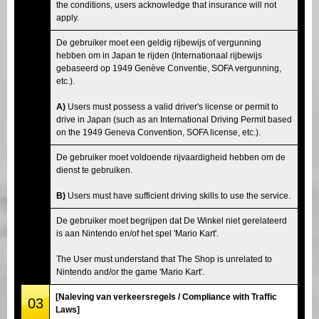
the conditions, users acknowledge that insurance will not
apply.
De gebruiker moet een geldig rijbewijs of vergunning
hebben om in Japan te rijden (Internationaal rijbewijs
gebaseerd op 1949 Genève Conventie, SOFA vergunning,
etc.).
A)
Users must possess a valid driver's license or permit to
drive in Japan (such as an International Driving Permit based
on the 1949 Geneva Convention, SOFA license, etc.).
De gebruiker moet voldoende rijvaardigheid hebben om de
dienst te gebruiken.
B)
Users must have sufficient driving skills to use the service.
De gebruiker moet begrijpen dat De Winkel niet gerelateerd
is aan Nintendo en/of het spel 'Mario Kart'.
The User must understand that The Shop is unrelated to
Nintendo and/or the game 'Mario Kart'.
[Naleving van verkeersregels / Compliance with Traffic
03
Laws]