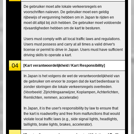
De gebruiker moet alle lokale verkeersregels en
voorschriften naleven. De gebruiker moet een geldig
rijbewijs of vergunning hebben om in Japan te rijden en
moet dit altijd bij zich hebben. De gebruiker moet voldoende
rijvaardigheden hebben om de kart te besturen.
Users must comply with all local traffic laws and regulations.
Users must possess and carry at all times a valid driver's
license or permit to drive in Japan. Users must have sufficient
driving skills to operate a kart.
04
[Kart verantwoordelijkheid / Kart Responsibility]
In Japan is het volgens de wet de verantwoordelijkheid van
de gebruiker om ervoor te zorgen dat de kart bedienbaar is
zonder storingen die lokale verkeersregels overtreden.
(Voorbeeld: Zijrichtingaanwijzer, Koplampen, Achterlichten,
Remlichten, remmen, acceleratie)
In Japan, it is the user's responsibility by law to ensure that
the kart is roadworthy and free from malfunctions that would
violate local traffic laws (e.g., side signal lights, headlights,
taillights, brake lights, brakes, accelerator).