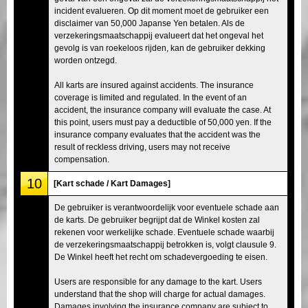
incident evalueren. Op dit moment moet de gebruiker een
disclaimer van 50,000 Japanse Yen betalen. Als de
verzekeringsmaatschappij evalueert dat het ongeval het
gevolg is van roekeloos rijden, kan de gebruiker dekking
worden ontzegd.
All karts are insured against accidents. The insurance
coverage is limited and regulated. In the event of an
accident, the insurance company will evaluate the case. At
this point, users must pay a deductible of 50,000 yen. If the
insurance company evaluates that the accident was the
result of reckless driving, users may not receive
compensation.
10
[Kart schade / Kart Damages]
De gebruiker is verantwoordelijk voor eventuele schade aan
de karts. De gebruiker begrijpt dat de Winkel kosten zal
rekenen voor werkelijke schade. Eventuele schade waarbij
de verzekeringsmaatschappij betrokken is, volgt clausule 9.
De Winkel heeft het recht om schadevergoeding te eisen.
Users are responsible for any damage to the kart. Users
understand that the shop will charge for actual damages.
Damages involving the insurance company are subject to