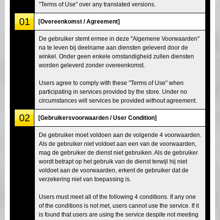
"Terms of Use" over any translated versions.
01
[Overeenkomst / Agreement]
De gebruiker stemt ermee in deze "Algemene Voorwaarden"
na te leven bij deelname aan diensten geleverd door de
winkel. Onder geen enkele omstandigheid zullen diensten
worden geleverd zonder overeenkomst.
Users agree to comply with these "Terms of Use" when
participating in services provided by the store. Under no
circumstances will services be provided without agreement.
02
[Gebruikersvoorwaarden / User Condition]
De gebruiker moet voldoen aan de volgende 4 voorwaarden.
Als de gebruiker niet voldoet aan een van de voorwaarden,
mag de gebruiker de dienst niet gebruiken. Als de gebruiker
wordt betrapt op het gebruik van de dienst terwijl hij niet
voldoet aan de voorwaarden, erkent de gebruiker dat de
verzekering niet van toepassing is.
Users must meet all of the following 4 conditions. If any one
of the conditions is not met, users cannot use the service. If it
is found that users are using the service despite not meeting