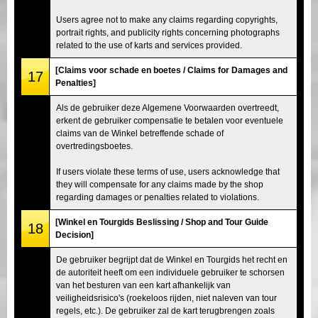
Users agree not to make any claims regarding copyrights,
portrait rights, and publicity rights concerning photographs
related to the use of karts and services provided.
[Claims voor schade en boetes / Claims for Damages and
17
Penalties]
Als de gebruiker deze Algemene Voorwaarden overtreedt,
erkent de gebruiker compensatie te betalen voor eventuele
claims van de Winkel betreffende schade of
overtredingsboetes.
If users violate these terms of use, users acknowledge that
they will compensate for any claims made by the shop
regarding damages or penalties related to violations.
[Winkel en Tourgids Beslissing / Shop and Tour Guide
18
Decision]
De gebruiker begrijpt dat de Winkel en Tourgids het recht en
de autoriteit heeft om een individuele gebruiker te schorsen
van het besturen van een kart afhankelijk van
veiligheidsrisico's (roekeloos rijden, niet naleven van tour
regels, etc.). De gebruiker zal de kart terugbrengen zoals