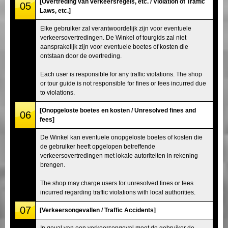
[Overtreding van verkeersregels, etc. / Violation of Traffic
05
Laws, etc.]
Elke gebruiker zal verantwoordelijk zijn voor eventuele
verkeersovertredingen. De Winkel of tourgids zal niet
aansprakelijk zijn voor eventuele boetes of kosten die
ontstaan door de overtreding.
Each user is responsible for any traffic violations. The shop
or tour guide is not responsible for fines or fees incurred due
to violations.
[Onopgeloste boetes en kosten / Unresolved fines and
06
fees]
De Winkel kan eventuele onopgeloste boetes of kosten die
de gebruiker heeft opgelopen betreffende
verkeersovertredingen met lokale autoriteiten in rekening
brengen.
The shop may charge users for unresolved fines or fees
incurred regarding traffic violations with local authorities.
07
[Verkeersongevallen / Traffic Accidents]
In geval van een verkeersongeval moet de gebruiker de