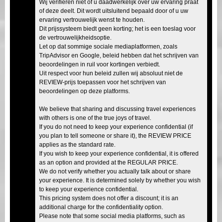
Wij verifiëren niet of u daadwerkelijk over uw ervaring praat
of deze deelt. Dit wordt uitsluitend bepaald door of u uw
ervaring vertrouwelijk wenst te houden.
Dit prijssysteem biedt geen korting; het is een toeslag voor
de vertrouwelijkheidsoptie.
Let op dat sommige sociale mediaplatformen, zoals
TripAdvisor en Google, beleid hebben dat het schrijven van
beoordelingen in ruil voor kortingen verbiedt.
Uit respect voor hun beleid zullen wij absoluut niet de
REVIEW-prijs toepassen voor het schrijven van
beoordelingen op deze platforms.
We believe that sharing and discussing travel experiences
with others is one of the true joys of travel.
If you do not need to keep your experience confidential (if
you plan to tell someone or share it), the REVIEW PRICE
applies as the standard rate.
If you wish to keep your experience confidential, it is offered
as an option and provided at the REGULAR PRICE.
We do not verify whether you actually talk about or share
your experience. It is determined solely by whether you wish
to keep your experience confidential.
This pricing system does not offer a discount; it is an
additional charge for the confidentiality option.
Please note that some social media platforms, such as