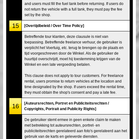
and users must fill the fuel tank before returning. If users do
not return the vehicle with a full tank, they must pay the fee
set by the shop.
15
[Overtijdbeleid / Over Time Policy]
Betreffende tour klanten, deze clausule is niet van
toepassing. Betreffende freelance verhuur, de gebruiker is
verplicht het Voertuig, etc. terug te brengen op de plaats en
tijd voorgeschreven door de Winkel. Als de gebruiker de
huurtijd overschrijdt, moet hij toestemming krijgen van de
Winkel en een late vergoeding betalen.
This clause does not apply to tour customers. For freelance
rental, users promise to return vehicles at the location and
time designated by the shop. If users exceed the rental time,
they must obtain the shop's consent and pay a late fee.
[Auteursrechten, Portret en Publiciteitsrechten /
16
Copyrights, Portrait and Publicity Rights]
De gebruiker stemt ermee in geen enkele claim te maken
met betrekking tot auteursrechten, portret- en
publiciteitsrechten gerelateerd aan foto's gerelateerd aan het
gebruik van de karts en geleverde diensten.