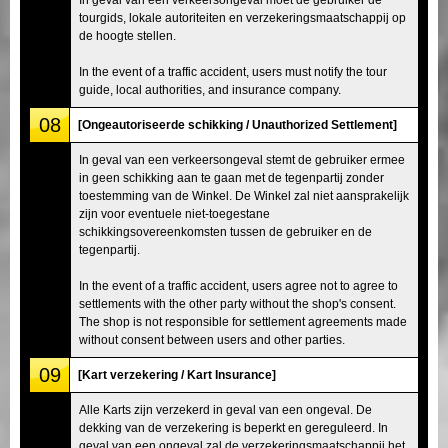
tourgids, lokale autoriteiten en verzekeringsmaatschappij op
de hoogte stellen.
In the event of a traffic accident, users must notify the tour
guide, local authorities, and insurance company.
08
[Ongeautoriseerde schikking / Unauthorized Settlement]
In geval van een verkeersongeval stemt de gebruiker ermee
in geen schikking aan te gaan met de tegenpartij zonder
toestemming van de Winkel. De Winkel zal niet aansprakelijk
zijn voor eventuele niet-toegestane
schikkingsovereenkomsten tussen de gebruiker en de
tegenpartij.
In the event of a traffic accident, users agree not to agree to
settlements with the other party without the shop's consent.
The shop is not responsible for settlement agreements made
without consent between users and other parties.
09
[Kart verzekering / Kart Insurance]
Alle Karts zijn verzekerd in geval van een ongeval. De
dekking van de verzekering is beperkt en gereguleerd. In
geval van een ongeval zal de verzekeringsmaatschappij het