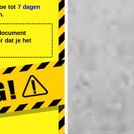
oe tot
7 dagen
n.
r document
 dat je het