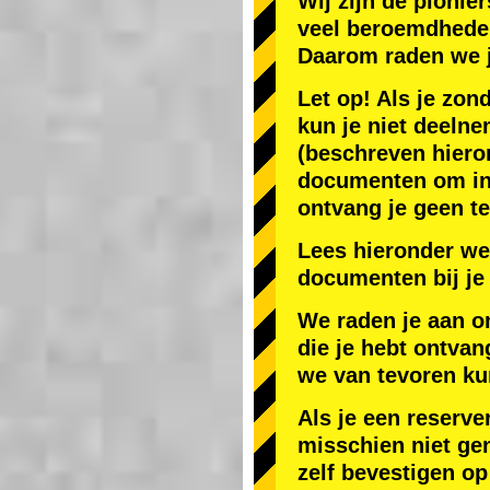
Wij zijn de
pionier
veel beroemdhede
Daarom raden we 
Let op! Als je zon
kun je niet deelne
(beschreven hiero
documenten om in J
ontvang je geen te
Lees hieronder we
documenten bij je 
We raden je aan o
die je hebt ontvan
we van tevoren ku
Als je een reserve
misschien niet gen
zelf bevestigen op