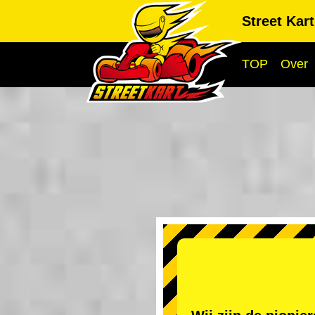
Street Kar
TOP
Over