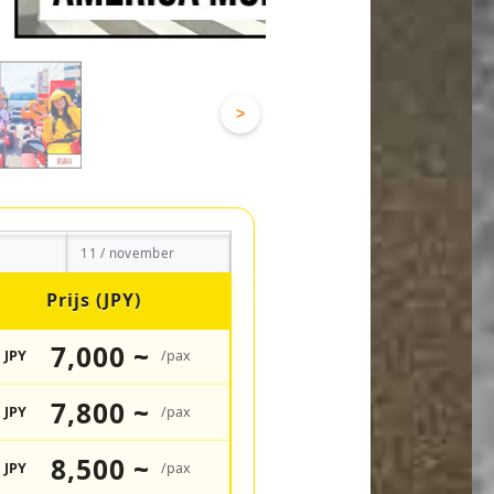
>
11 / november
Prijs (JPY)
7,000 ~
JPY
/pax
7,800 ~
JPY
/pax
8,500 ~
JPY
/pax