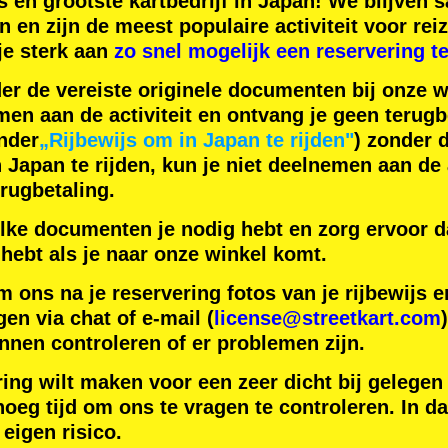
s
en
grootste kartbedrijf
in Japan! We blijven
n
en zijn de
meest populaire activiteit
voor reiz
je sterk aan
zo snel mogelijk een reservering t
der de vereiste originele documenten bij onze 
men aan de activiteit en ontvang je geen terugb
nder
„Rijbewijs om in Japan te rijden"
) zonder 
apan te rijden, kun je niet deelnemen aan de a
rugbetaling.
lke documenten je nodig hebt en zorg ervoor da
hebt als je naar onze winkel komt.
m ons na je reservering fotos van je rijbewijs
gen via chat of e-mail (
license@streetkart.com
nnen controleren of er problemen zijn.
ring wilt maken voor een zeer dicht bij gelegen
oeg tijd om ons te vragen te controleren. In da
 eigen risico.