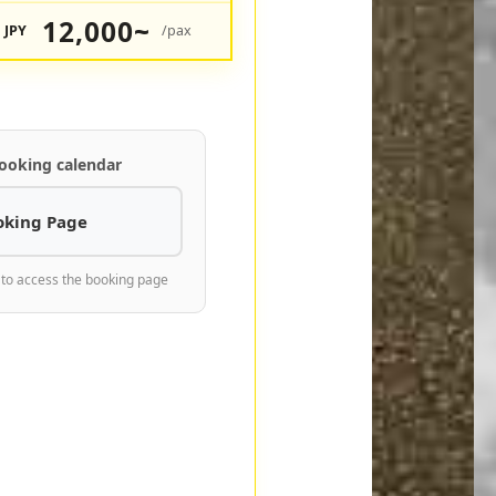
12,000~
JPY
/pax
ooking calendar
oking Page
 to access the booking page