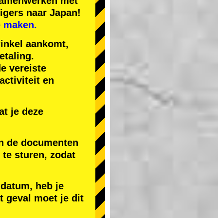
 samenwerken met
igers naar Japan!
e maken.
winkel aankomt,
etaling.
de vereiste
ctiviteit en
t je deze
 en de documenten
) te sturen, zodat
 datum, heb je
t geval moet je dit