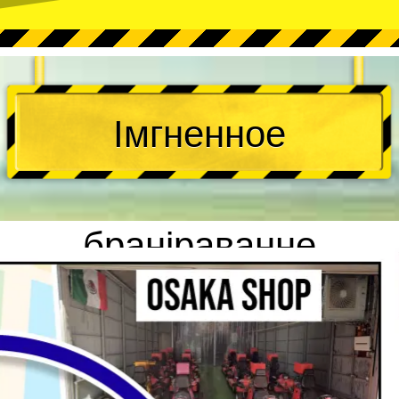
Імгненное
браніраванне