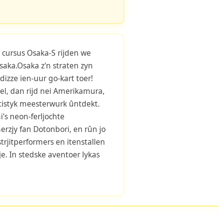
 cursus Osaka-S rijden we
aka.Osaka z'n straten zyn
izze ien-uur go-kart toer!
el, dan rijd nei Amerikamura,
artistyk meesterwurk ûntdekt.
i's neon-ferljochte
nerzjy fan Dotonbori, en rûn jo
strjitperformers en itenstallen
je. In stedske aventoer lykas