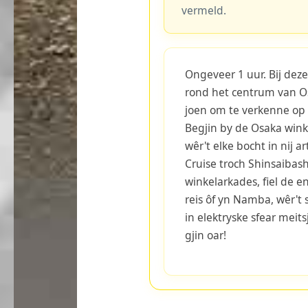
vermeld.
Ongeveer 1 uur. Bij deze
rond het centrum van Os
joen om te verkenne op d
Begjin by de Osaka wink
wêr't elke bocht in nij 
Cruise troch Shinsaibash
winkelarkades, fiel de e
reis ôf yn Namba, wêr't 
in elektryske sfear meits
gjin oar!