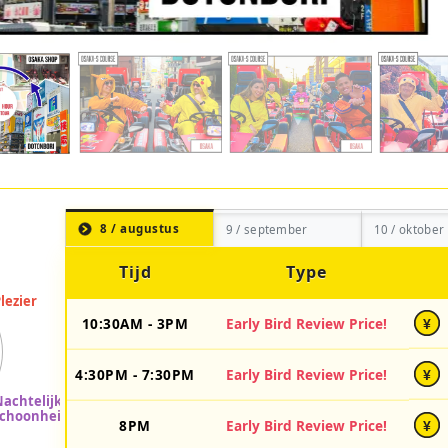
8 / augustus
9 / september
10 / oktober
Tijd
Type
10:30AM - 3PM
Early Bird Review Price!
¥
4:30PM - 7:30PM
Early Bird Review Price!
¥
8PM
Early Bird Review Price!
¥