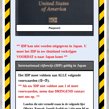
Paspoort
** IDP kan niet worden uitgegeven in Japan. U
moet het IDP in uw thuisland verkrijgen
VOORDAT u naar Japan komt **
Internationaal rijbewijs (IDP) geldig in Japan
Het IDP moet voldoen aan ALLE volgende
voorwaarden (①~⑦).
** Als uw IDP niet voldoet aan 1 of meer
voorwaarden, neem dan DRINGEND contact
met ons op. **
Landen die niet vermeld staan in de volgende lijst
(Mexico, Koeweit, Saoedi-Arabië etc.) zijn geen lid en