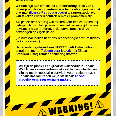
winkel komt.
We raden je aan om ons na je reservering fotos van je
rijbewijs en de documenten die je hebt ontvangen via chat
of e-mail (
license@streetkart.com
) te sturen, zodat we
van tevoren kunnen controleren of er problemen zijn.
Als je een reservering wilt maken voor een zeer dicht bij
gelegen datum, heb je misschien niet genoeg tijd om ons
te vragen te controleren. In dat geval moet je dit zelf
bevestigen op eigen risico.
(Je kunt ook bellen naar ons reserveringscentrum tijdens
de kantooruren.)
Het annuleringsbeleid van STREET KART staat alleen
annuleren toe tot
7 dagen voor je activiteit
(Japan
Standard Time) zonder annuleringskosten.
Wij zijn de
pioniers
en
grootste kartbedrijf
in Japan!
We blijven samenwerken met
veel beroemdheden
en
zijn de
meest populaire activiteit
voor reizigers naar
Japan! Daarom raden we je sterk aan
zo snel
mogelijk een reservering te maken.