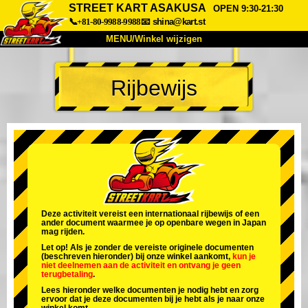
STREET KART ASAKUSA
OPEN 9:30-21:30
📞+81-80-9988-9988
📧
shina@kart.st
MENU/Winkel wijzigen
TOP
Rijbewijs
Over
Specificaties
Prijzen
Toegang
Ervaringen
FAQ
Bedrijf
Boekingen
Winkel wijzigen
Tokyo Shinagawa
Tokyo Akihabara#1
Tokyo Akihabara#2
Tokyo Shibuya
Deze activiteit vereist een internationaal rijbewijs of een
ander document waarmee je op openbare wegen in Japan
Tokyo Shibuya Annex
Tokyo Bay
mag rijden.
Let op! Als je zonder de vereiste originele documenten
Tokyo Asakusa
Osaka
(beschreven hieronder) bij onze winkel aankomt,
kun je
niet deelnemen aan de activiteit
en
ontvang je geen
terugbetaling
.
Okinawa
Lees hieronder welke documenten je nodig hebt en zorg
ervoor dat je deze documenten bij je hebt als je naar onze