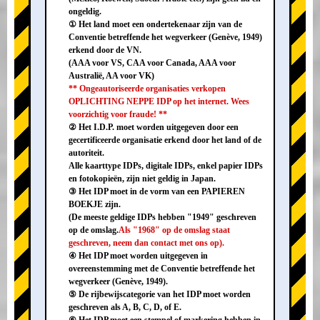
ongeldig.
① Het land moet een ondertekenaar zijn van de
Conventie betreffende het wegverkeer (Genève, 1949)
erkend door de VN.
(AAA voor VS, CAA voor Canada, AAA voor
Australië, AA voor VK)
** Ongeautoriseerde organisaties verkopen
OPLICHTING NEPPE IDP op het internet. Wees
voorzichtig voor fraude! **
② Het I.D.P. moet worden uitgegeven door een
gecertificeerde organisatie erkend door het land of de
autoriteit.
Alle kaarttype IDPs, digitale IDPs, enkel papier IDPs
en fotokopieën, zijn niet geldig in Japan.
③ Het IDP moet in de vorm van een PAPIEREN
BOEKJE zijn.
(De meeste geldige IDPs hebben "1949" geschreven
op de omslag.
Als "1968" op de omslag staat
geschreven, neem dan contact met ons op).
④ Het IDP moet worden uitgegeven in
overeenstemming met de Conventie betreffende het
wegverkeer (Genève, 1949).
⑤ De rijbewijscategorie van het IDP moet worden
geschreven als A, B, C, D, of E.