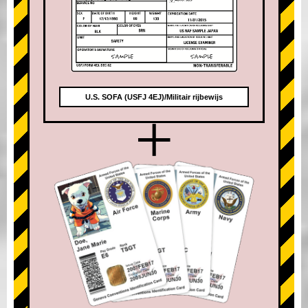
U.S. SOFA (USFJ 4EJ)/Militair rijbewijs
+