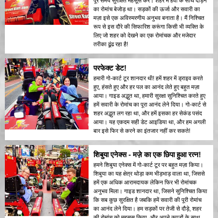
पूरे समय सुरक्षित महसूस करें। शहर में हवा के साथ दौड़ने
का रोमांच बेजोड़ था। सड़कों की ऊर्जा और सवारी का
मज़ा इसे एक अविस्मरणीय अनुभव बनाता है। मैं निश्चित
रूप से इस दौरे की सिफारिश करूंगा किसी भी व्यक्ति के
लिए जो शहर को देखने का एक रोमांचक और मजेदार
तरीका ढूंढ रहा है!
परफेक्ट डेट!
हमारी गो-कार्ट टूर शानदार थी! हमें शहर में ड्राइव करते
हुए, हंसते हुए और हर पल का आनंद लेते हुए बहुत मज़ा
आया। गाइड अद्भुत था, हमारी सुरक्षा सुनिश्चित करते हुए
हमें सवारी के रोमांच का पूरा आनंद लेने दिया। गो-कार्ट से
शहर अद्भुत लग रहा था, और हमें इसका हर सेकंड पसंद
आया। यह एकदम सही डेट आइडिया था, और हम अगली
बार इसे फिर से करने का इंतजार नहीं कर सकते!
शिबुया एनेक्स - मज़े का एक छिपा हुआ रत्न!
हमने शिबुया एनेक्स में गो-कार्ट टूर पर बहुत मज़ा किया।
शिबुया का यह क्षेत्र थोड़ा कम भीड़भाड़ वाला था, जिससे
हमें एक अधिक आरामदायक लेकिन फिर भी रोमांचक
अनुभव मिला। गाइड शानदार था, जिसने सुनिश्चित किया
कि सब कुछ सुरक्षित है जबकि हमें सवारी की पूरी रोमांच
का आनंद लेने दिया। हम सड़कों पर तेजी से दौड़े, शहर
की रोमांच को महसूस किया, और अपने कपड़ों के साथ