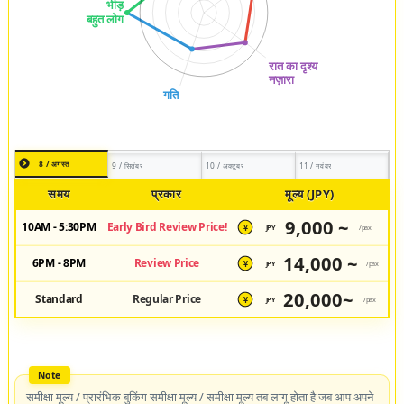
8 / अगस्त
9 / सितंबर
10 / अक्टूबर
11 / नवंबर
समय
प्रकार
मूल्य (JPY)
9,000 ~
10AM - 5:30PM
Early Bird Review Price!
JPY
/pax
¥
14,000 ~
6PM - 8PM
Review Price
JPY
/pax
¥
20,000~
Standard
Regular Price
JPY
/pax
¥
समीक्षा मूल्य / प्रारंभिक बुकिंग समीक्षा मूल्य / समीक्षा मूल्य तब लागू होता है जब आप अपने