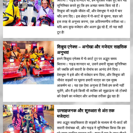
बिताया। गाइड शानदार था, हमें सुरक्षित रखते हुए और यह
सुनिश्चित करते हुए कि हम अच्छा समय बिता रहे हैं।
शिबुया की सड़कें जीवंत थीं, और वेशभूषा ने मज़े में चार
चाँद लगा दिए। इस क्षेत्र में गो-कार्ट से घूमना, शहर को
इस तरह से अनुभव करना, एक अविस्मरणीय तरीका था।
यदि आप कुछ मजेदार और अलग ढूंढ रहे हैं, तो यह सही
टूर है!
शिबुया एनेक्स – अनोखा और मजेदार साहसिक
अनुभव!
हमने शिबुया एनेक्स में गो-कार्ट टूर पर अद्भुत समय
बिताया। गाइड शानदार था, उसने हमारी सुरक्षा सुनिश्चित
की जबकि हमें सवारी के रोमांच का आनंद लेने दिया।
वेशभूषा ने इसे और भी मजेदार बना दिया, और शिबुया की
जीवंत सड़कों पर घूमना हमारी यात्रा का एक मुख्य
आकर्षण था। यह एक ऐसा अनुभव है जिसे हम कभी नहीं
भूलेंगे, और मैं इसे किसी भी व्यक्ति को सुझाऊंगा जो टोक्यो
को देखने का मजेदार और अनोखा तरीका ढूंढ रहा है!
उत्साहजनक और शुरुआत से अंत तक
मजेदार!
क्या अद्भुत साहसिकता है! सड़कों के माध्यम से गो-कार्ट की
सवारी रोमांचक थी, और गाइड ने सुनिश्चित किया कि हम