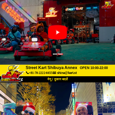
Street Kart Shibuya Annex
OPEN 10:00-22:00
📞+81-70-2222-6655
📧
shina@kart.st
मेनू / दुकान बदलें
TOP
हमारे बारे में
विशेषताएँ
कीमत
पहुंच
वॉयस
FAQ