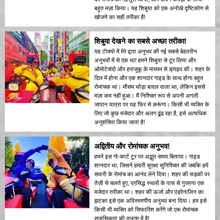
बहुत मज़ा किया। यह शिबुया को एक अनोखे दृष्टिकोण से
खोजने का सही तरीका है!
शिबुया देखने का सबसे अच्छा तरीका!
यह टोक्यो में मेरे द्वारा अनुभव की गई सबसे बेहतरीन
अनुभवों में से एक था! हमने शिबुया से टूर लिया और
ओमोटेसंदो और हराजुकू के माध्यम से ड्राइव की। शहर के
दिल में होना और एक शानदार गाइड के साथ होना बहुत
रोमांचक था। मौसम थोड़ा बादल वाला था, लेकिन इससे
मज़ा कम नहीं हुआ। मैं निश्चित रूप से अपनी अगली
जापान यात्रा पर यह फिर से करूंगा। किसी भी व्यक्ति के
लिए जो कुछ मजेदार और अलग ढूंढ रहा है, इसे अत्यधिक
अनुशंसित किया जाता है!
अद्वितीय और रोमांचक अनुभव!
हमने इस गो-कार्ट टूर पर अद्भुत समय बिताया। गाइड
शानदार था, जिसने हमारी सुरक्षा सुनिश्चित की जबकि हमें
सवारी के रोमांच का आनंद लेने दिया। शहर की सड़कों पर
तेज़ी से चलते हुए, प्रसिद्ध स्थलों के पास से गुजरना एक
मजेदार तरीका था। शहर की ऊर्जा और एड्रेनालिन का
झटका इसे एक अविस्मरणीय अनुभव बना दिया। हम इसे
किसी भी व्यक्ति को सिफारिश करेंगे जो एक रोमांचक
साहसिकता की तलाश में है!