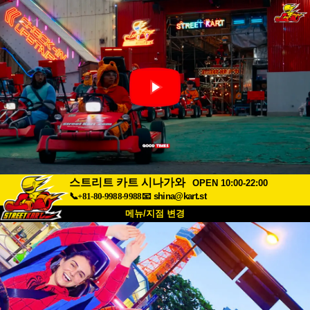
스트리트 카트 시나가와
OPEN 10:00-22:00
📞+81-80-9988-9988
📧
shina@kart.st
메뉴/지점 변경
최상단
소개
사양
가격
접근성
고객 리뷰
자주 묻는 질문