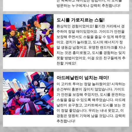
는 독특하고 재미있는 방법이니, 이 도시를
방문하는 누구에게나 강력히 추천합니다!
도시를 가로지르는 스릴!
환상적인 경험이었어요! 활기찬 거리에서 경
주하며 정말 재미있었어요. 가이드가 안전을
보장해 주면서도 스릴을 즐길 수 있게 해주었
어요. 경치가 놀라웠고, 도시의 에너지가 정
말 생동감 넘쳤어요. 유명한 랜드마크를 지나
치는 것은 흥미로웠고, 도시를 경험하는 잊지
못할 방법이었어요. 이걸 모든 친구들에게 추
천할 거예요!
아드레날린이 넘치는 재미!
이 고카트 투어는 정말 놀라웠어요! 시작하는
순간부터 흥분이 끊이지 않았습니다. 가이드
가 안전을 보장해 주었지만, 도시를 운전하는
스릴을 즐길 수 있도록 해주었습니다. 아드레
날린이 솟구쳤고, 고카트에서 도시를 보는 것
이 정말 좋았습니다. 우리는 내내 웃었고, 이
경험은 영원히 기억에 남을 것입니다. 강력히
추천합니다!