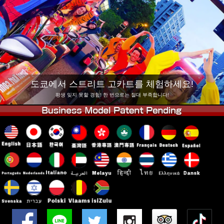
회사 정보
예약
지점 변경
도쿄 시나가와 #1
도쿄 아키하바라#1
도쿄 아키하바라#2
도쿄 시부야
도쿄 시부야 애넥스
도쿄 베이
도쿄에서 스트리트 고카트를 체험하세요!
도쿄 아사쿠사
오사카
평생 잊지 못할 경험! 한 번으로는 절대 부족합니다!
오키나와