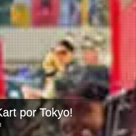
art por Tokyo!
!