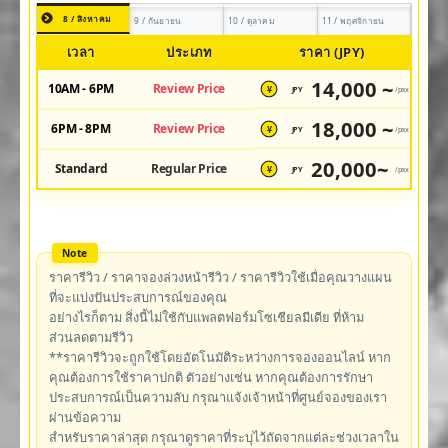
8 / สิงหาคม
9 / กันยายน
10 / ตุลาคม
11 / พฤศจิกายน
เวลา
ประเภท
ราคา (JPY)
14,000 ~
10AM - 6PM
Review Price
JPY
/pax
¥
18,000 ~
6PM - 8PM
Review Price
JPY
/pax
¥
20,000~
Standard
Regular Price
JPY
/pax
¥
ราคารีวิว / ราคาจองล่วงหน้ารีวิว / ราคารีวิวใช้เมื่อคุณวางแผน
ที่จะแบ่งปันประสบการณ์ของคุณ
อย่างไรก็ตาม สิ่งนี้ไม่ใช้กับแพลตฟอร์มโซเชียลมีเดีย ที่ห้าม
ส่วนลดตามรีวิว
**ราคารีวิวจะถูกใช้โดยอัตโนมัติระหว่างการจองออนไลน์ หาก
คุณต้องการใช้ราคาปกติ ตัวอย่างเช่น หากคุณต้องการรักษา
ประสบการณ์เป็นความลับ กรุณาแจ้งเจ้าหน้าที่ศูนย์จองของเรา
ผ่านข้อความ
สำหรับราคาล่าสุด กรุณาดูราคาที่ระบุไว้ถัดจากแต่ละช่วงเวลาใน