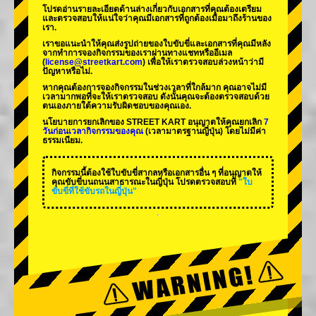
โปรดอ่านรายละเอียดด้านล่างเกี่ยวกับเอกสารที่คุณต้องเตรียม
และตรวจสอบให้แน่ใจว่าคุณมีเอกสารที่ถูกต้องเมื่อมาถึงร้านของ
เรา.
เราขอแนะนำให้คุณส่งรูปถ่ายของใบขับขี่และเอกสารที่คุณมีหลัง
จากทำการจองกิจกรรมของเราผ่านทางแชทหรืออีเมล
(
license@streetkart.com
) เพื่อให้เราตรวจสอบล่วงหน้าว่ามี
ปัญหาหรือไม่.
หากคุณต้องการจองกิจกรรมในช่วงเวลาที่ใกล้มาก คุณอาจไม่มี
เวลามากพอที่จะให้เราตรวจสอบ ดังนั้นคุณจะต้องตรวจสอบด้วย
ตนเองภายใต้ความรับผิดชอบของคุณเอง.
นโยบายการยกเลิกของ STREET KART อนุญาตให้คุณยกเลิก
7
วันก่อนเวลากิจกรรมของคุณ
(เวลามาตรฐานญี่ปุ่น) โดยไม่มีค่า
ธรรมเนียม.
กิจกรรมนี้ต้องใช้ใบขับขี่สากลหรือเอกสารอื่น ๆ ที่อนุญาตให้
คุณขับขี่บนถนนสาธารณะในญี่ปุ่น โปรดตรวจสอบที่
"ใบ
ขับขี่ที่ใช้ขับรถในญี่ปุ่น"