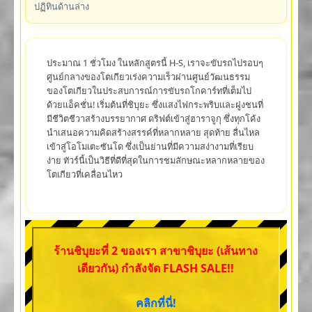
ปฏิทินด้านล่าง
ประมาณ 1 ชั่วโมง ในหลักสูตรนี้ H-S, เราจะขับรถไปรอบๆ
ศูนย์กลางของโตเกียวเร่งความเร็วผ่านศูนย์วัฒนธรรม
ของโตเกียวในประสบการณ์การขับรถโกคาร์ทที่เต็มไป
ด้วยแอ็คชั่น! เริ่มต้นที่ชิบุยะ ซึ่งแสงไฟกระพริบและฝูงชนที่
มีชีวิตชีวาสร้างบรรยากาศ ดริฟต์เข้าสู่ฮาราจูกุ ซึ่งทุกโค้ง
นำเสนอความคิดสร้างสรรค์ที่หลากหลาย สุดท้าย ลื่นไหล
เข้าสู่โอโมเตะซันโด ซึ่งเป็นย่านที่มีความสง่างามที่เรียบ
ง่าย ทัวร์นี้เป็นวิธีที่ดีที่สุดในการชมลักษณะหลากหลายของ
โตเกียวที่เคลื่อนไหว
ร้านชิบุยะที่ 2 ของเรา สาขาชิบุยะ (เส้นทาง
เดียวกัน) กำลังจัด FLASH SALE!!
คลิกที่นี่!