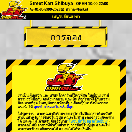
Street Kart Shibuya
OPEN 10:00-22:00
📞+81-80-9999-2525
📧
shina@kart.st
เมนู/เปลี่ยนสาขา
หน้าแรก
การจอง
เกี่ยวกับ
สเปค
ราคา
การเข้าถึง
เสียงจากผู้ใช้
คำถามที่พบบ่อย
บริษัท
การจอง
เปลี่ยนสาขา
Tokyo Shinagawa
Tokyo Akihabara#1
Tokyo Akihabara#2
Tokyo Shibuya
เราเป็น
ผู้บุกเบิก
และ
บริษัทโกคาร์ทที่ใหญ่ที่สุด
ในญี่ปุ่น! เรามี
Tokyo Shibuya Annex
Tokyo Bay
ความร่วมมือกับ
คนดังมากมาย
และเป็น
กิจกรรมที่ได้รับความ
นิยมมากที่สุด
ในหมู่นักท่องเที่ยวที่มาเยือนญี่ปุ่น! ดังนั้นเราขอ
แนะนำให้
คุณทำการจองโดยเร็วที่สุด
.
Tokyo Asakusa
Osaka
โปรดทราบ! หากคุณมาถึงร้านของเราโดยไม่มีเอกสารต้นฉบับที่
จำเป็นสำหรับการขับขี่ในญี่ปุ่น คุณจะไม่สามารถเข้าร่วมกิจกรรม
Okinawa
ได้ และจะไม่ได้รับเงินคืน
(อธิบาย
"ใบขับขี่ที่ใช้ขับรถในญี่ปุ่น"
)
หากคุณไม่มีเอกสารที่จำเป็นสำหรับการขับขี่ในญี่ปุ่น คุณจะไม่
สามารถเข้าร่วมกิจกรรมได้ และจะไม่ได้รับเงินคืน